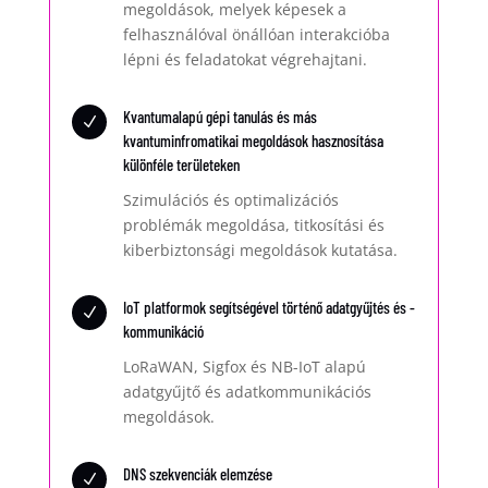
megoldások, melyek képesek a
felhasználóval önállóan interakcióba
lépni és feladatokat végrehajtani.
Kvantumalapú gépi tanulás és más
N
kvantuminfromatikai megoldások hasznosítása
különféle területeken
Szimulációs és optimalizációs
problémák megoldása, titkosítási és
kiberbiztonsági megoldások kutatása.
IoT platformok segítségével történő adatgyűjtés és -
N
kommunikáció
LoRaWAN, Sigfox és NB-IoT alapú
adatgyűjtő és adatkommunikációs
megoldások.
DNS szekvenciák elemzése
N