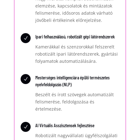
elemzése, kapcsolatok és mintázatok
felismerése, idősoros adatok várható
jövőbeli értékeinek előrejelzése.
Ipari felhasználású, robotizált gépi látórendszerek
N
Kamerákkal és szenzorokkal felszerelt
robotizált ipari látórendszerek, gyártási
folyamatok automatizálására.
Mesterséges intelligenciára épülő természetes
N
nyelvfeldolgozás (NLP)
Beszélt és írott szövegek automatizált
felismerése, feldolgozása és
értelmezése.
AI Virtuális Asszisztensek fejlesztése
N
Robotizált nagyvállalati ügyfélszolgálati