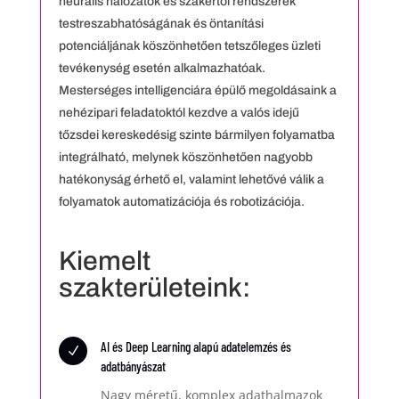
neurális hálózatok és szakértői rendszerek
testreszabhatóságának és öntanítási
potenciáljának köszönhetően tetszőleges üzleti
tevékenység esetén alkalmazhatóak.
Mesterséges intelligenciára épülő megoldásaink a
nehézipari feladatoktól kezdve a valós idejű
tőzsdei kereskedésig szinte bármilyen folyamatba
integrálható, melynek köszönhetően nagyobb
hatékonyság érhető el, valamint lehetővé válik a
folyamatok automatizációja és robotizációja.
Kiemelt
szakterületeink:
AI és Deep Learning alapú adatelemzés és
N
adatbányászat
Nagy méretű, komplex adathalmazok